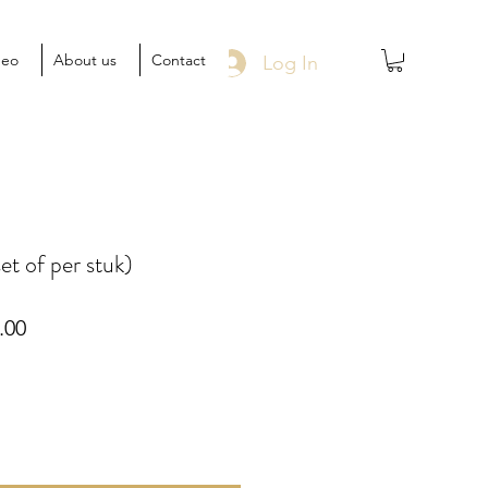
deo
About us
Contact
Log In
t of per stuk)
lar
Sale
.00
Price