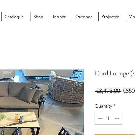
Catalogus
Shop
Indoor
Outdoor
Projecten
Vi
Cord Lounge (se
Regu
 €3,495.00 
€850
Price
Quantity
*