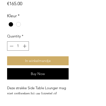
Price
€165.00
Kleur
*
Quantity
*
In winkelmandje
Buy Now
Deze strakke Side Table Lounger mag
niet ontbreken bij uw ligzetel of
loungeset.