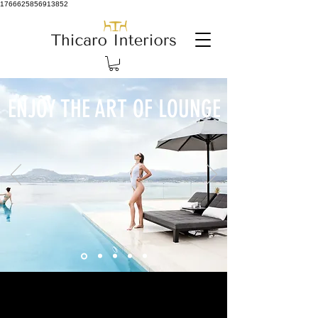
1766625856913852
ENJOY THE ART OF LOUNGE