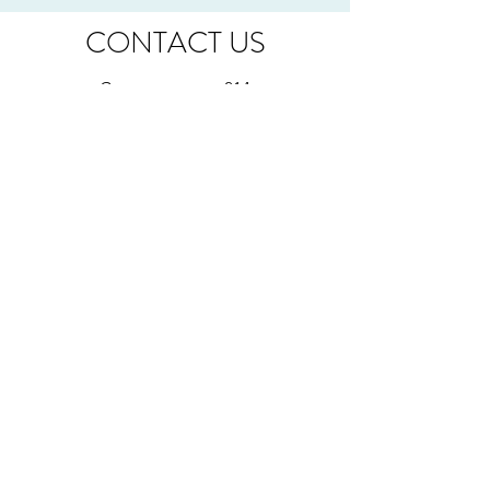
CONTACT US
Gentsesteenweg 214
8530 HARELBEKE
BELGIUM
thicaro@outlook.be
+32 498 62 91 06